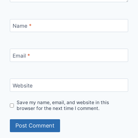
Name
*
Email
*
Website
Save my name, email, and website in this
browser for the next time I comment.