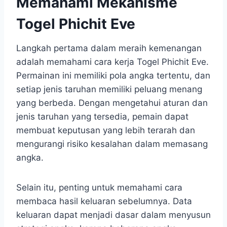
Memahami Mekanisme
Togel Phichit Eve
Langkah pertama dalam meraih kemenangan
adalah memahami cara kerja Togel Phichit Eve.
Permainan ini memiliki pola angka tertentu, dan
setiap jenis taruhan memiliki peluang menang
yang berbeda. Dengan mengetahui aturan dan
jenis taruhan yang tersedia, pemain dapat
membuat keputusan yang lebih terarah dan
mengurangi risiko kesalahan dalam memasang
angka.
Selain itu, penting untuk memahami cara
membaca hasil keluaran sebelumnya. Data
keluaran dapat menjadi dasar dalam menyusun