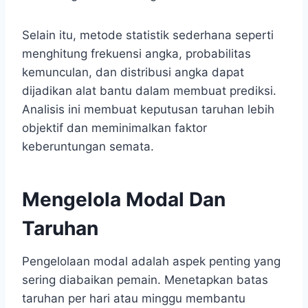
Selain itu, metode statistik sederhana seperti
menghitung frekuensi angka, probabilitas
kemunculan, dan distribusi angka dapat
dijadikan alat bantu dalam membuat prediksi.
Analisis ini membuat keputusan taruhan lebih
objektif dan meminimalkan faktor
keberuntungan semata.
Mengelola Modal Dan
Taruhan
Pengelolaan modal adalah aspek penting yang
sering diabaikan pemain. Menetapkan batas
taruhan per hari atau minggu membantu