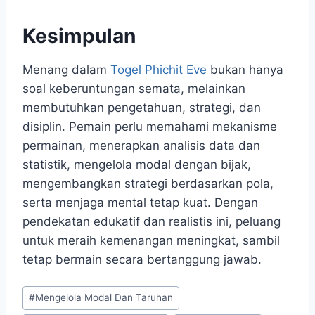
Kesimpulan
Menang dalam
Togel Phichit Eve
bukan hanya
soal keberuntungan semata, melainkan
membutuhkan pengetahuan, strategi, dan
disiplin. Pemain perlu memahami mekanisme
permainan, menerapkan analisis data dan
statistik, mengelola modal dengan bijak,
mengembangkan strategi berdasarkan pola,
serta menjaga mental tetap kuat. Dengan
pendekatan edukatif dan realistis ini, peluang
untuk meraih kemenangan meningkat, sambil
tetap bermain secara bertanggung jawab.
Post
#
Mengelola Modal Dan Taruhan
Tags: