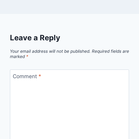
Leave a Reply
Your email address will not be published.
Required fields are
marked
*
Comment
*