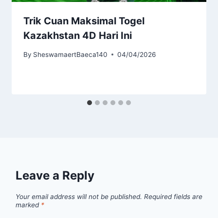
Trik Cuan Maksimal Togel
Kazakhstan 4D Hari Ini
By
SheswamaertBaeca140
04/04/2026
Leave a Reply
Your email address will not be published.
Required fields are
marked
*