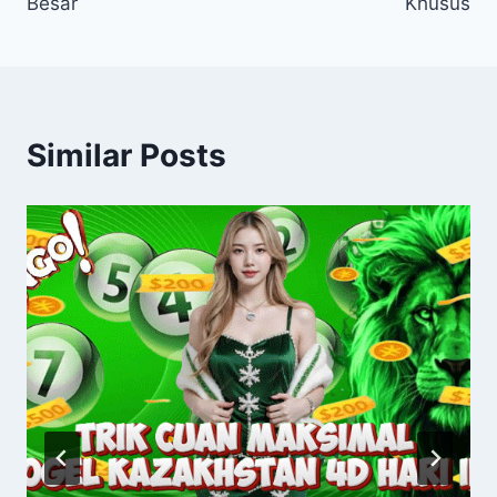
Besar
Khusus
Similar Posts