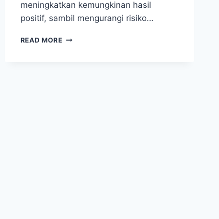
meningkatkan kemungkinan hasil
positif, sambil mengurangi risiko…
PANDUAN
READ MORE
LENGKAP
ANALISIS
POLA
ANGKA
DI
TOGEL
DENMARK