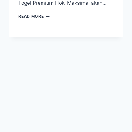
Togel Premium Hoki Maksimal akan…
CARA
READ MORE
MUDAH
MEMBACA
STATISTIK
KELUARAN
TOGEL
SINGAPORE