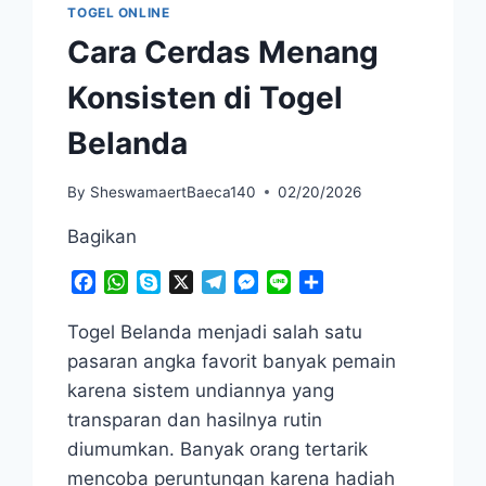
TOGEL ONLINE
Cara Cerdas Menang
Konsisten di Togel
Belanda
By
SheswamaertBaeca140
02/20/2026
Bagikan
Facebook
WhatsApp
Skype
X
Telegram
Messenger
Line
Share
Togel Belanda menjadi salah satu
pasaran angka favorit banyak pemain
karena sistem undiannya yang
transparan dan hasilnya rutin
diumumkan. Banyak orang tertarik
mencoba peruntungan karena hadiah