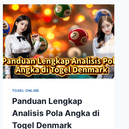
TOGEL
CAMBODIA
TOGEL ONLINE
Panduan Lengkap
Analisis Pola Angka di
Togel Denmark