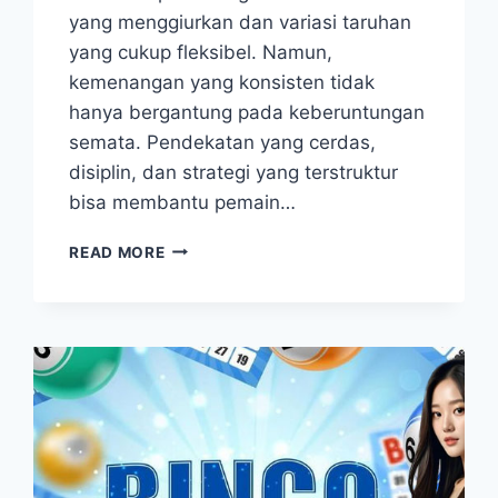
yang menggiurkan dan variasi taruhan
yang cukup fleksibel. Namun,
kemenangan yang konsisten tidak
hanya bergantung pada keberuntungan
semata. Pendekatan yang cerdas,
disiplin, dan strategi yang terstruktur
bisa membantu pemain…
CARA
READ MORE
CERDAS
MENANG
KONSISTEN
DI
TOGEL
BELANDA