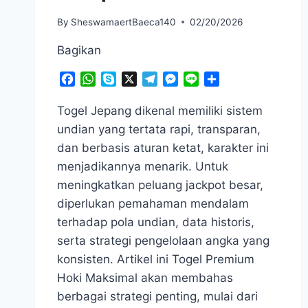
By
SheswamaertBaeca140
02/20/2026
Bagikan
Facebook
WhatsApp
Skype
X
Telegram
Messenger
Line
Share
Togel Jepang dikenal memiliki sistem
undian yang tertata rapi, transparan,
dan berbasis aturan ketat, karakter ini
menjadikannya menarik. Untuk
meningkatkan peluang jackpot besar,
diperlukan pemahaman mendalam
terhadap pola undian, data historis,
serta strategi pengelolaan angka yang
konsisten. Artikel ini Togel Premium
Hoki Maksimal akan membahas
berbagai strategi penting, mulai dari