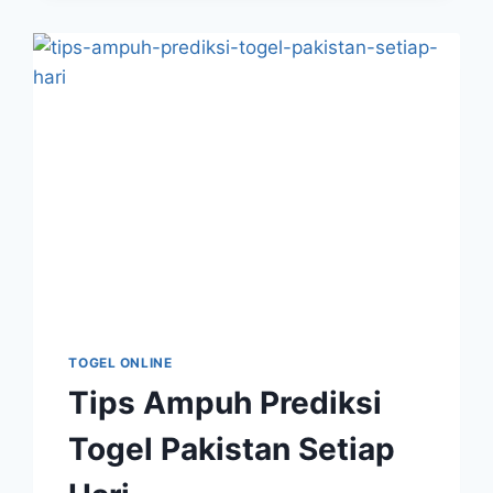
ONLINE
RESMI
DAN
CEPAT
BAYAR
TOGEL ONLINE
Tips Ampuh Prediksi
Togel Pakistan Setiap