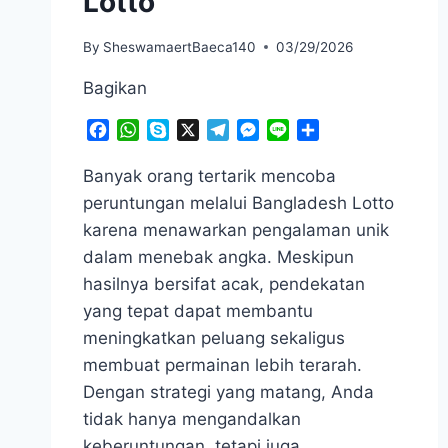
Lotto
By
SheswamaertBaeca140
03/29/2026
Bagikan
Facebook
WhatsApp
Skype
X
Telegram
Messenger
Line
Share
Banyak orang tertarik mencoba
peruntungan melalui Bangladesh Lotto
karena menawarkan pengalaman unik
dalam menebak angka. Meskipun
hasilnya bersifat acak, pendekatan
yang tepat dapat membantu
meningkatkan peluang sekaligus
membuat permainan lebih terarah.
Dengan strategi yang matang, Anda
tidak hanya mengandalkan
keberuntungan, tetapi juga