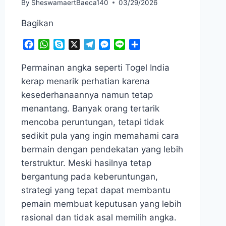
By
SheswamaertBaeca140
03/29/2026
Bagikan
Facebook
WhatsApp
Skype
X
Telegram
Messenger
Line
Share
Permainan angka seperti Togel India
kerap menarik perhatian karena
kesederhanaannya namun tetap
menantang. Banyak orang tertarik
mencoba peruntungan, tetapi tidak
sedikit pula yang ingin memahami cara
bermain dengan pendekatan yang lebih
terstruktur. Meski hasilnya tetap
bergantung pada keberuntungan,
strategi yang tepat dapat membantu
pemain membuat keputusan yang lebih
rasional dan tidak asal memilih angka.