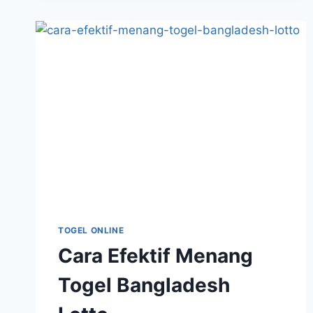
ANGKA
TOGEL
HONGKONG
TOGEL ONLINE
Cara Efektif Menang
Togel Bangladesh