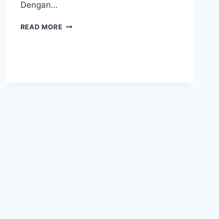
Dengan…
STRATEGI
READ MORE
MENANG
BESAR
TOGEL
INDIA
TANPA
RIBET