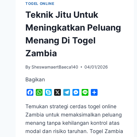
TOGEL ONLINE
Teknik Jitu Untuk
Meningkatkan Peluang
Menang Di Togel
Zambia
By
SheswamaertBaeca140
04/01/2026
Bagikan
Facebook
WhatsApp
Skype
X
Telegram
Messenger
Line
Share
Temukan strategi cerdas togel online
Zambia untuk memaksimalkan peluang
menang tanpa kehilangan kontrol atas
modal dan risiko taruhan. Togel Zambia