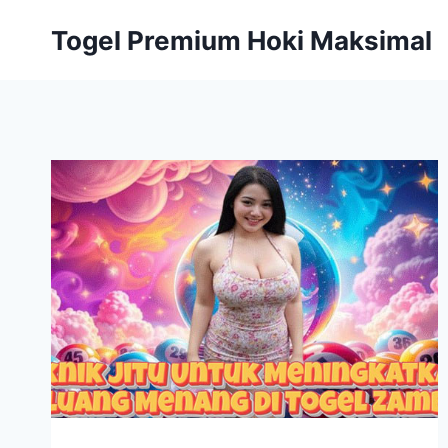
Skip
Togel Premium Hoki Maksimal
to
content