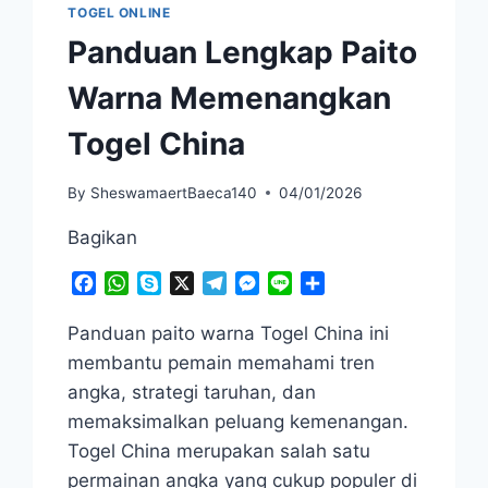
TOGEL ONLINE
Panduan Lengkap Paito
Warna Memenangkan
Togel China
By
SheswamaertBaeca140
04/01/2026
Bagikan
Facebook
WhatsApp
Skype
X
Telegram
Messenger
Line
Share
Panduan paito warna Togel China ini
membantu pemain memahami tren
angka, strategi taruhan, dan
memaksimalkan peluang kemenangan.
Togel China merupakan salah satu
permainan angka yang cukup populer di