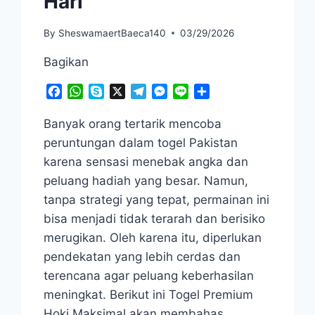
Hari
By
SheswamaertBaeca140
03/29/2026
Bagikan
Facebook
WhatsApp
Skype
X
Telegram
Messenger
Line
Share
Banyak orang tertarik mencoba
peruntungan dalam togel Pakistan
karena sensasi menebak angka dan
peluang hadiah yang besar. Namun,
tanpa strategi yang tepat, permainan ini
bisa menjadi tidak terarah dan berisiko
merugikan. Oleh karena itu, diperlukan
pendekatan yang lebih cerdas dan
terencana agar peluang keberhasilan
meningkat. Berikut ini Togel Premium
Hoki Maksimal akan membahas