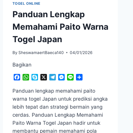
TOGEL ONLINE
Panduan Lengkap
Memahami Paito Warna
Togel Japan
By
SheswamaertBaeca140
04/01/2026
Bagikan
Facebook
WhatsApp
Skype
X
Telegram
Messenger
Line
Share
Panduan lengkap memahami paito
warna togel Japan untuk prediksi angka
lebih tepat dan strategi bermain yang
cerdas. Panduan Lengkap Memahami
Paito Warna Togel Japan hadir untuk
membantu pemain memahami pola