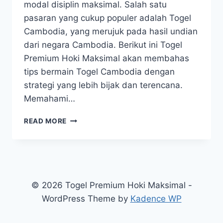
modal disiplin maksimal. Salah satu
pasaran yang cukup populer adalah Togel
Cambodia, yang merujuk pada hasil undian
dari negara Cambodia. Berikut ini Togel
Premium Hoki Maksimal akan membahas
tips bermain Togel Cambodia dengan
strategi yang lebih bijak dan terencana.
Memahami…
TIPS
READ MORE
BERMAIN
TOGEL
CAMBODIA
DENGAN
PELUANG
MENANG
© 2026 Togel Premium Hoki Maksimal -
BESAR
WordPress Theme by
Kadence WP