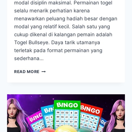
modal disiplin maksimal. Permainan togel
selalu menarik perhatian karena
menawarkan peluang hadiah besar dengan
modal yang relatif kecil. Salah satu yang
cukup dikenal di kalangan pemain adalah
Togel Bullseye. Daya tarik utamanya
terletak pada format permainan yang
sederhana…
IKUTI
READ MORE
TRIK
INI
SAAT
BERMAIN
TOGEL
BULLSEYE
DIJAMIN
JACKPOT
BESAR