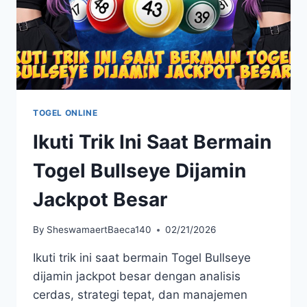
TOGEL ONLINE
Ikuti Trik Ini Saat Bermain
Togel Bullseye Dijamin
Jackpot Besar
By
SheswamaertBaeca140
02/21/2026
Ikuti trik ini saat bermain Togel Bullseye
dijamin jackpot besar dengan analisis
cerdas, strategi tepat, dan manajemen