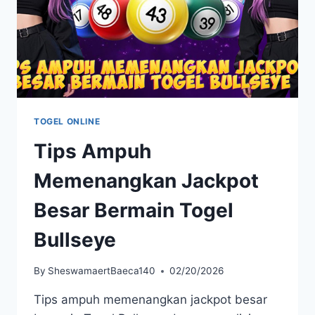
TOGEL ONLINE
Tips Ampuh
Memenangkan Jackpot
Besar Bermain Togel
Bullseye
By
SheswamaertBaeca140
02/20/2026
Tips ampuh memenangkan jackpot besar