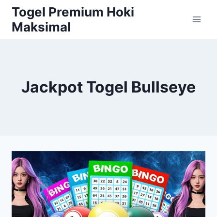
Skip
Togel Premium Hoki
to
Maksimal
content
Jackpot Togel Bullseye